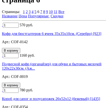
Страницы:
1
2
3
4
5
6
7
8
9
10
11
Все
Название
Цена
Популярные
Скидки
570
руб.
Кофр для бюстгалтеров 6 ячеек 35х35х10см. (Серебро) [923]
Арт.:
COF-0142
1160
руб.
Подвесной кофр (органайзер) для обуви и бытовых мелочей
120х22х30см. (Аж...
Арт.:
COF-0019
780
руб.
Короб для сапог и полусапожек 26х52х12 (бежевый) [1435]
Арт.:
COF-0354