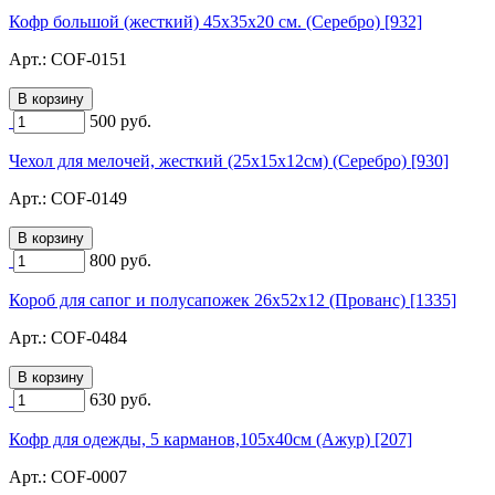
Кофр большой (жесткий) 45х35х20 см. (Серебро) [932]
Арт.:
COF-0151
500
руб.
Чехол для мелочей, жесткий (25х15х12см) (Серебро) [930]
Арт.:
COF-0149
800
руб.
Короб для сапог и полусапожек 26х52х12 (Прованс) [1335]
Арт.:
COF-0484
630
руб.
Кофр для одежды, 5 карманов,105х40см (Ажур) [207]
Арт.:
COF-0007