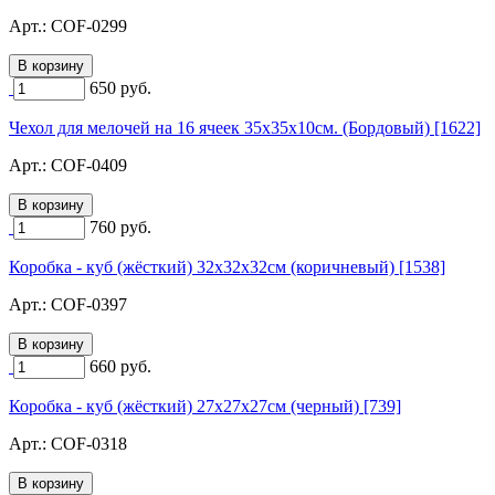
Арт.:
COF-0299
650
руб.
Чехол для мелочей на 16 ячеек 35х35х10см. (Бордовый) [1622]
Арт.:
COF-0409
760
руб.
Коробка - куб (жёсткий) 32х32х32см (коричневый) [1538]
Арт.:
COF-0397
660
руб.
Коробка - куб (жёсткий) 27х27х27см (черный) [739]
Арт.:
COF-0318