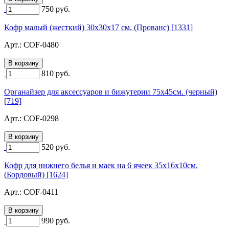
750
руб.
Кофр малый (жесткий) 30х30х17 см. (Прованс) [1331]
Арт.:
COF-0480
810
руб.
Органайзер для аксессуаров и бижутерии 75х45см. (черный)
[719]
Арт.:
COF-0298
520
руб.
Кофр для нижнего белья и маек на 6 ячеек 35х16х10см.
(Бордовый) [1624]
Арт.:
COF-0411
990
руб.