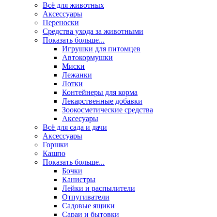
Всё для животных
Аксесcуары
Переноски
Средства ухода за животными
Показать больше...
Игрушки для питомцев
Автокормушки
Миски
Лежанки
Лотки
Контейнеры для корма
Лекарственные добавки
Зоокосметические средства
Аксесуары
Всё для сада и дачи
Аксессуары
Горшки
Кашпо
Показать больше...
Бочки
Канистры
Лейки и распылители
Отпугиватели
Садовые ящики
Сараи и бытовки