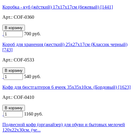
Коробка - куб (жёсткий) 17х17х17см (бежевый) [1441]
Арт.:
COF-0360
700
руб.
Короб для хранения (жесткий) 25х27х17см (Классик черный)
[743]
Арт.:
COF-0533
540
руб.
Кофр для бюстгалтеров 6 ячеек 35х35х10см. (Бордовый) [1623]
Арт.:
COF-0410
1160
руб.
Подвесной кофр (органайзер) для обуви и бытовых мелочей
120х22х30см. (че...