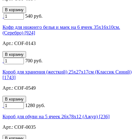
540
руб.
Кофр для нижнего белья и маек на 6 ячеек 35х16х10см.
(Серебро) [924]
Арт.:
COF-0143
700
руб.
Короб для хранения (жесткий) 25х27х17см (Классик Синий)
[1743]
Арт.:
COF-0549
1280
руб.
Короб для обуви на 5 ячеек 26х78х12 (Ажур) [236]
Арт.:
COF-0035