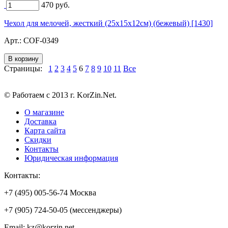
470
руб.
Чехол для мелочей, жесткий (25х15х12см) (бежевый) [1430]
Арт.:
COF-0349
Страницы:
1
2
3
4
5
6
7
8
9
10
11
Все
© Работаем с 2013 г. KorZin.Net.
О магазине
Доставка
Карта сайта
Скидки
Контакты
Юридическая информация
Контакты:
+7 (495) 005-56-74 Москва
+7 (905) 724-50-05 (мессенджеры)
Email: kz@korzin.net