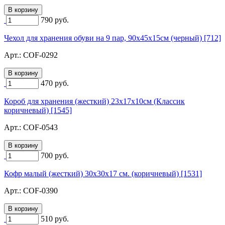
790
руб.
Чехол для хранения обуви на 9 пар, 90х45х15см (черный) [712]
Арт.:
COF-0292
470
руб.
Короб для хранения (жесткий) 23х17х10см (Классик
коричневый) [1545]
Арт.:
COF-0543
700
руб.
Кофр малый (жесткий) 30х30х17 см. (коричневый) [1531]
Арт.:
COF-0390
510
руб.