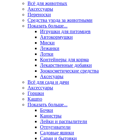
Всё для животных
Аксесcуары
Переноски
Средства ухода за животными
Показать больше...
Игрушки для питомцев
Автокормушки
Миски
Лежанки
Лотки
Контейнеры для корма
Лекарственные добавки
Зоокосметические средства
Аксесуары
Всё для сада и дачи
Аксессуары
Горшки
Кашпо
Показать больше...
Бочки
Канистры
Лейки и распылители
Отпугиватели
Садовые ящики
Сараи и бытовки