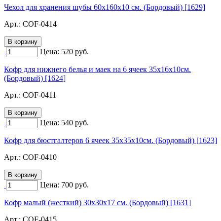
Чехол для хранения шубы 60х160х10 см. (Бордовый) [1629]
Арт.:
COF-0414
Цена:
520
руб.
Кофр для нижнего белья и маек на 6 ячеек 35х16х10см.
(Бордовый) [1624]
Арт.:
COF-0411
Цена:
540
руб.
Кофр для бюстгалтеров 6 ячеек 35х35х10см. (Бордовый) [1623]
Арт.:
COF-0410
Цена:
700
руб.
Кофр малый (жесткий) 30х30х17 см. (Бордовый) [1631]
Арт.:
COF-0415