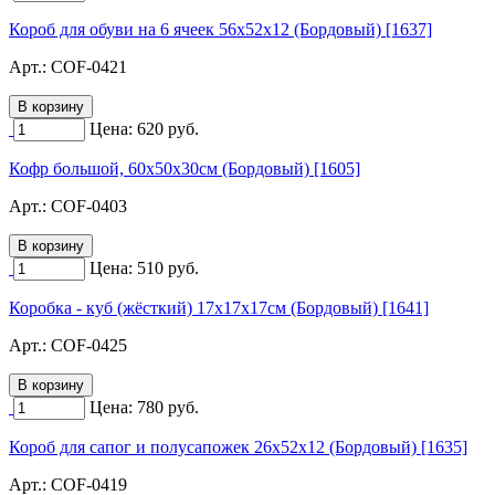
Короб для обуви на 6 ячеек 56х52х12 (Бордовый) [1637]
Арт.:
COF-0421
Цена:
620
руб.
Кофр большой, 60х50х30см (Бордовый) [1605]
Арт.:
COF-0403
Цена:
510
руб.
Коробка - куб (жёсткий) 17х17х17см (Бордовый) [1641]
Арт.:
COF-0425
Цена:
780
руб.
Короб для сапог и полусапожек 26х52х12 (Бордовый) [1635]
Арт.:
COF-0419