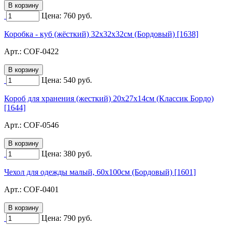
Цена:
760
руб.
Коробка - куб (жёсткий) 32х32х32см (Бордовый) [1638]
Арт.:
COF-0422
Цена:
540
руб.
Короб для хранения (жесткий) 20х27х14см (Классик Бордо)
[1644]
Арт.:
COF-0546
Цена:
380
руб.
Чехол для одежды малый, 60х100см (Бордовый) [1601]
Арт.:
COF-0401
Цена:
790
руб.