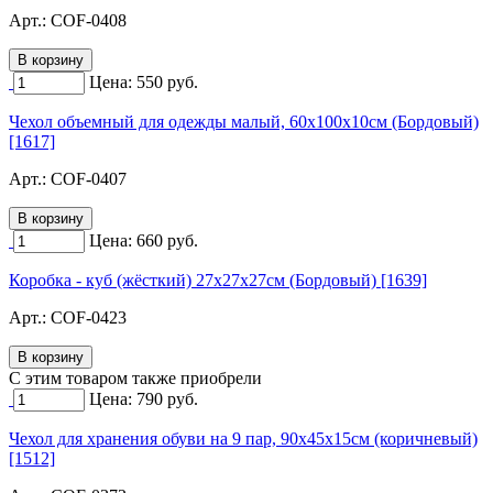
Арт.:
COF-0408
Цена:
550
руб.
Чехол объемный для одежды малый, 60х100х10см (Бордовый)
[1617]
Арт.:
COF-0407
Цена:
660
руб.
Коробка - куб (жёсткий) 27х27х27см (Бордовый) [1639]
Арт.:
COF-0423
C этим товаром также приобрели
Цена:
790
руб.
Чехол для хранения обуви на 9 пар, 90х45х15см (коричневый)
[1512]