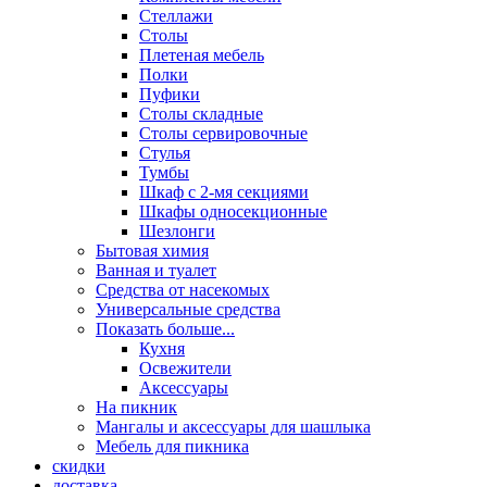
Стеллажи
Столы
Плетеная мебель
Полки
Пуфики
Столы складные
Столы сервировочные
Стулья
Тумбы
Шкаф с 2-мя секциями
Шкафы односекционные
Шезлонги
Бытовая химия
Ванная и туалет
Средства от насекомых
Универсальные средства
Показать больше...
Кухня
Освежители
Аксессуары
На пикник
Мангалы и аксессуары для шашлыка
Мебель для пикника
скидки
доставка