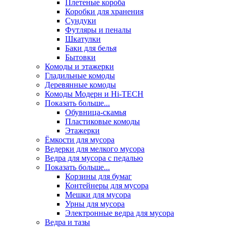
Плетеные короба
Коробки для хранения
Сундуки
Футляры и пеналы
Шкатулки
Баки для белья
Бытовки
Комоды и этажерки
Гладильные комоды
Деревянные комоды
Комоды Модерн и Hi-TECH
Показать больше...
Обувница-скамья
Пластиковые комоды
Этажерки
Ёмкости для мусора
Ведерки для мелкого мусора
Ведра для мусора с педалью
Показать больше...
Корзины для бумаг
Контейнеры для мусора
Мешки для мусора
Урны для мусора
Электронные ведра для мусора
Ведра и тазы