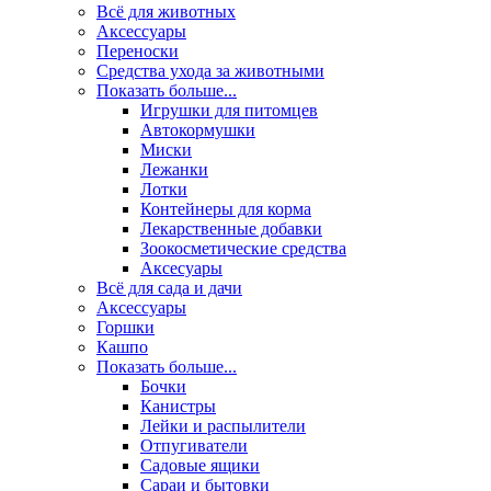
Всё для животных
Аксесcуары
Переноски
Средства ухода за животными
Показать больше...
Игрушки для питомцев
Автокормушки
Миски
Лежанки
Лотки
Контейнеры для корма
Лекарственные добавки
Зоокосметические средства
Аксесуары
Всё для сада и дачи
Аксессуары
Горшки
Кашпо
Показать больше...
Бочки
Канистры
Лейки и распылители
Отпугиватели
Садовые ящики
Сараи и бытовки