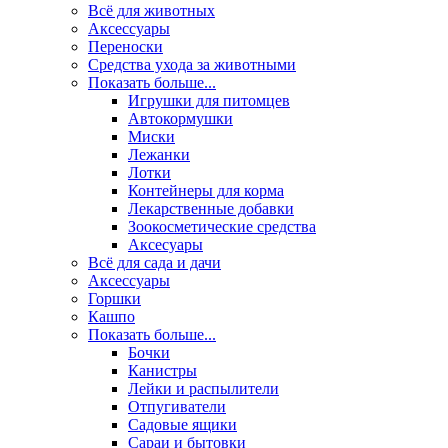
Всё для животных
Аксесcуары
Переноски
Средства ухода за животными
Показать больше...
Игрушки для питомцев
Автокормушки
Миски
Лежанки
Лотки
Контейнеры для корма
Лекарственные добавки
Зоокосметические средства
Аксесуары
Всё для сада и дачи
Аксессуары
Горшки
Кашпо
Показать больше...
Бочки
Канистры
Лейки и распылители
Отпугиватели
Садовые ящики
Сараи и бытовки