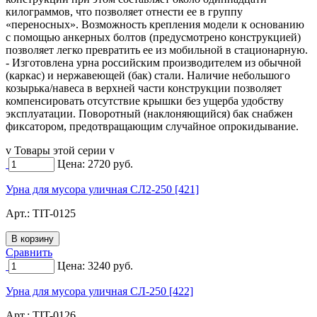
килограммов, что позволяет отнести ее в группу
«переносных». Возможность крепления модели к основанию
с помощью анкерных болтов (предусмотрено конструкцией)
позволяет легко превратить ее из мобильной в стационарную.
- Изготовлена урна российским производителем из обычной
(каркас) и нержавеющей (бак) стали. Наличие небольшого
козырька/навеса в верхней части конструкции позволяет
компенсировать отсутствие крышки без ущерба удобству
эксплуатации. Поворотный (наклоняющийся) бак снабжен
фиксатором, предотвращающим случайное опрокидывание.
v Товары этой серии v
Цена:
2720
руб.
Урна для мусора уличная СЛ2-250 [421]
Арт.:
TIT-0125
Сравнить
Цена:
3240
руб.
Урна для мусора уличная СЛ-250 [422]
Арт.:
TIT-0126