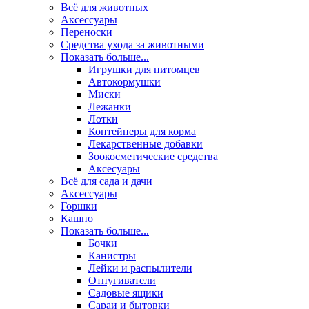
Всё для животных
Аксесcуары
Переноски
Средства ухода за животными
Показать больше...
Игрушки для питомцев
Автокормушки
Миски
Лежанки
Лотки
Контейнеры для корма
Лекарственные добавки
Зоокосметические средства
Аксесуары
Всё для сада и дачи
Аксессуары
Горшки
Кашпо
Показать больше...
Бочки
Канистры
Лейки и распылители
Отпугиватели
Садовые ящики
Сараи и бытовки