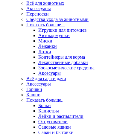
Всё для животных
Аксесcуары
Переноски
Средства ухода за животными
Показать больше...
Игрушки для питомцев
Автокормушки
Миски
Лежанки
Лотки
Контейнеры для корма
Лекарственные добавки
Зоокосметические средства
Аксесуары
Всё для сада и дачи
Аксессуары
Горшки
Кашпо
Показать больше...
Бочки
Канистры
Лейки и распылители
Отпугиватели
Садовые ящики
Сараи и бытовки