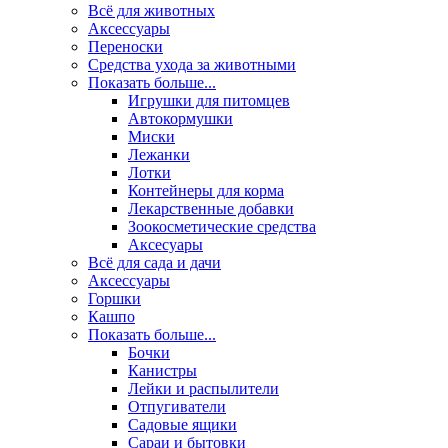
Всё для животных
Аксесcуары
Переноски
Средства ухода за животными
Показать больше...
Игрушки для питомцев
Автокормушки
Миски
Лежанки
Лотки
Контейнеры для корма
Лекарственные добавки
Зоокосметические средства
Аксесуары
Всё для сада и дачи
Аксессуары
Горшки
Кашпо
Показать больше...
Бочки
Канистры
Лейки и распылители
Отпугиватели
Садовые ящики
Сараи и бытовки