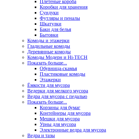
Плетеные короба
Коробки для хранения
Сундуки
Футляры и пеналы
Шкатулки
Баки для белья
Бытовки
Комоды и этажерки
Гладильные комоды
Деревянные комоды
Комоды Модерн и Hi-TECH
Показать больше...
Обувница-скамья
Пластиковые комоды
Этажерки
Ёмкости для мусора
Ведерки для мелкого мусора
Ведра для мусора с педалью
Показать больше...
Корзины для бумаг
Контейнеры для мусора
Мешки для мусора
Урны для мусора
Электронные ведра для мусора
Ведра и тазы