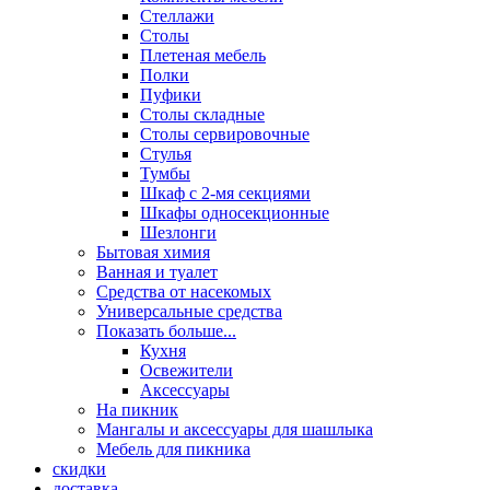
Стеллажи
Столы
Плетеная мебель
Полки
Пуфики
Столы складные
Столы сервировочные
Стулья
Тумбы
Шкаф с 2-мя секциями
Шкафы односекционные
Шезлонги
Бытовая химия
Ванная и туалет
Средства от насекомых
Универсальные средства
Показать больше...
Кухня
Освежители
Аксессуары
На пикник
Мангалы и аксессуары для шашлыка
Мебель для пикника
скидки
доставка