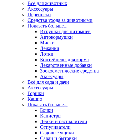
Всё для животных
Аксесcуары
Переноски
Средства ухода за животными
Показать больше...
Игрушки для питомцев
Автокормушки
Миски
Лежанки
Лотки
Контейнеры для корма
Лекарственные добавки
Зоокосметические средства
Аксесуары
Всё для сада и дачи
Аксессуары
Горшки
Кашпо
Показать больше...
Бочки
Канистры
Лейки и распылители
Отпугиватели
Садовые ящики
Сараи и бытовки