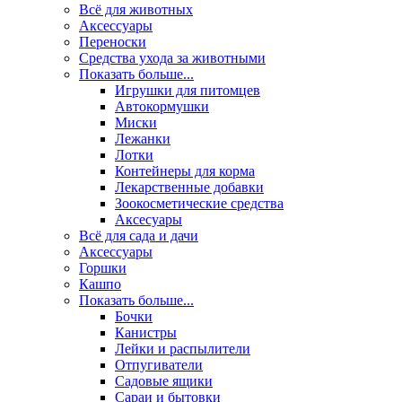
Всё для животных
Аксесcуары
Переноски
Средства ухода за животными
Показать больше...
Игрушки для питомцев
Автокормушки
Миски
Лежанки
Лотки
Контейнеры для корма
Лекарственные добавки
Зоокосметические средства
Аксесуары
Всё для сада и дачи
Аксессуары
Горшки
Кашпо
Показать больше...
Бочки
Канистры
Лейки и распылители
Отпугиватели
Садовые ящики
Сараи и бытовки