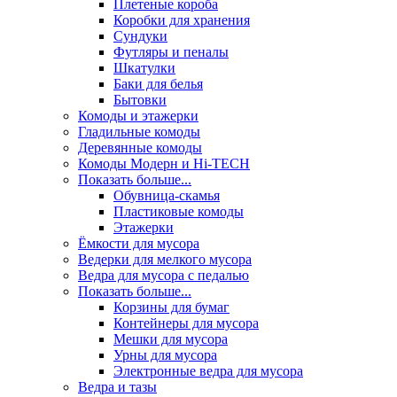
Плетеные короба
Коробки для хранения
Сундуки
Футляры и пеналы
Шкатулки
Баки для белья
Бытовки
Комоды и этажерки
Гладильные комоды
Деревянные комоды
Комоды Модерн и Hi-TECH
Показать больше...
Обувница-скамья
Пластиковые комоды
Этажерки
Ёмкости для мусора
Ведерки для мелкого мусора
Ведра для мусора с педалью
Показать больше...
Корзины для бумаг
Контейнеры для мусора
Мешки для мусора
Урны для мусора
Электронные ведра для мусора
Ведра и тазы