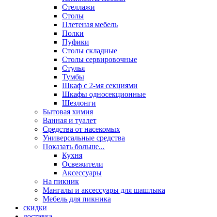
Стеллажи
Столы
Плетеная мебель
Полки
Пуфики
Столы складные
Столы сервировочные
Стулья
Тумбы
Шкаф с 2-мя секциями
Шкафы односекционные
Шезлонги
Бытовая химия
Ванная и туалет
Средства от насекомых
Универсальные средства
Показать больше...
Кухня
Освежители
Аксессуары
На пикник
Мангалы и аксессуары для шашлыка
Мебель для пикника
скидки
доставка