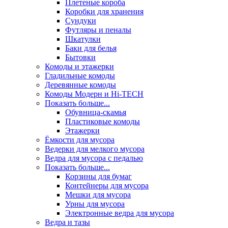
Плетеные короба
Коробки для хранения
Сундуки
Футляры и пеналы
Шкатулки
Баки для белья
Бытовки
Комоды и этажерки
Гладильные комоды
Деревянные комоды
Комоды Модерн и Hi-TECH
Показать больше...
Обувница-скамья
Пластиковые комоды
Этажерки
Ёмкости для мусора
Ведерки для мелкого мусора
Ведра для мусора с педалью
Показать больше...
Корзины для бумаг
Контейнеры для мусора
Мешки для мусора
Урны для мусора
Электронные ведра для мусора
Ведра и тазы