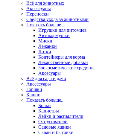
Всё для животных
Аксесcуары
Переноски
Средства ухода за животными
Показать больше...
Игрушки для питомцев
Автокормушки
Миски
Лежанки
Лотки
Контейнеры для корма
Лекарственные добавки
Зоокосметические средства
Аксесуары
Всё для сада и дачи
Аксессуары
Горшки
Кашпо
Показать больше...
Бочки
Канистры
Лейки и распылители
Отпугиватели
Садовые ящики
Сараи и бытовки