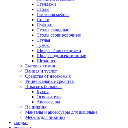
Стеллажи
Столы
Плетеная мебель
Полки
Пуфики
Столы складные
Столы сервировочные
Стулья
Тумбы
Шкаф с 2-мя секциями
Шкафы односекционные
Шезлонги
Бытовая химия
Ванная и туалет
Средства от насекомых
Универсальные средства
Показать больше...
Кухня
Освежители
Аксессуары
На пикник
Мангалы и аксессуары для шашлыка
Мебель для пикника
скидки
доставка