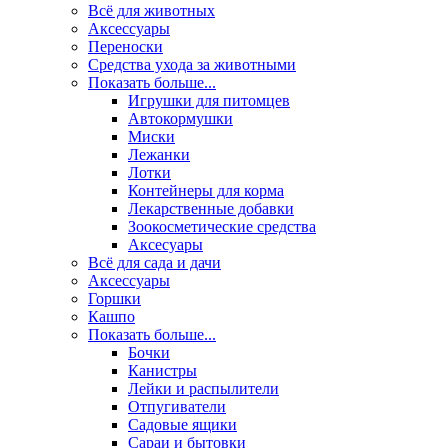
Всё для животных
Аксесcуары
Переноски
Средства ухода за животными
Показать больше...
Игрушки для питомцев
Автокормушки
Миски
Лежанки
Лотки
Контейнеры для корма
Лекарственные добавки
Зоокосметические средства
Аксесуары
Всё для сада и дачи
Аксессуары
Горшки
Кашпо
Показать больше...
Бочки
Канистры
Лейки и распылители
Отпугиватели
Садовые ящики
Сараи и бытовки