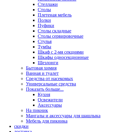
Стеллажи
Столы
Плетеная мебель
Полки
Пуфики
Столы складные
Столы сервировочные
Стулья
Тумбы
Шкаф с 2-мя секциями
Шкафы односекционные
Шезлонги
Бытовая химия
Ванная и туалет
Средства от насекомых
Универсальные средства
Показать больше...
Кухня
Освежители
Аксессуары
На пикник
Мангалы и аксессуары для шашлыка
Мебель для пикника
скидки
доставка