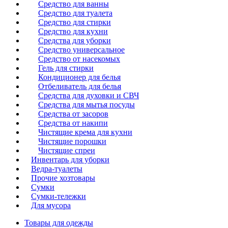
Средство для ванны
Средство для туалета
Средство для стирки
Средство для кухни
Средства для уборки
Средство универсальное
Средство от насекомых
Гель для стирки
Кондиционер для белья
Отбеливатель для белья
Средства для духовки и СВЧ
Средства для мытья посуды
Средства от засоров
Средства от накипи
Чистящие крема для кухни
Чистящие порошки
Чистящие спреи
Инвентарь для уборки
Ведра-туалеты
Прочие хозтовары
Сумки
Сумки-тележки
Для мусора
Товары для одежды