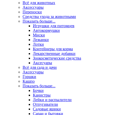
Всё для животных
Аксесcуары
Переноски
Средства ухода за животными
Показать больше...
Игрушки для питомцев
Автокормушки
Миски
Лежанки
Лотки
Контейнеры для корма
Лекарственные добавки
Зоокосметические средства
Аксесуары
Всё для сада и дачи
Аксессуары
Горшки
Кашпо
Показать больше...
Бочки
Канистры
Лейки и распылители
Отпугиватели
Садовые ящики
Сараи и бытовки