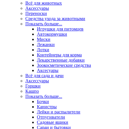
Всё для животных
Аксесcуары
Переноски
Средства ухода за животными
Показать больше...
Игрушки для питомцев
Автокормушки
Миски
Лежанки
Лотки
Контейнеры для корма
Лекарственные добавки
Зоокосметические средства
Аксесуары
Всё для сада и дачи
Аксессуары
Горшки
Кашпо
Показать больше...
Бочки
Канистры
Лейки и распылители
Отпугиватели
Садовые ящики
Сараи и бытовки