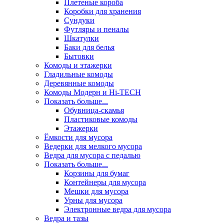
Плетеные короба
Коробки для хранения
Сундуки
Футляры и пеналы
Шкатулки
Баки для белья
Бытовки
Комоды и этажерки
Гладильные комоды
Деревянные комоды
Комоды Модерн и Hi-TECH
Показать больше...
Обувница-скамья
Пластиковые комоды
Этажерки
Ёмкости для мусора
Ведерки для мелкого мусора
Ведра для мусора с педалью
Показать больше...
Корзины для бумаг
Контейнеры для мусора
Мешки для мусора
Урны для мусора
Электронные ведра для мусора
Ведра и тазы