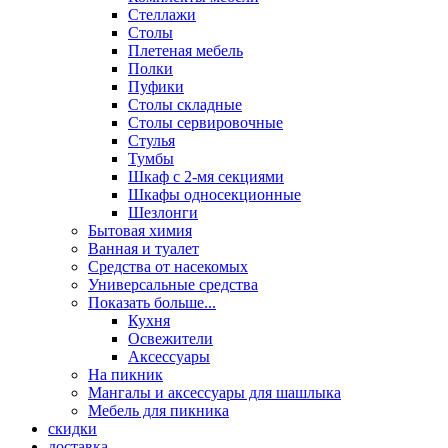
Стеллажи
Столы
Плетеная мебель
Полки
Пуфики
Столы складные
Столы сервировочные
Стулья
Тумбы
Шкаф с 2-мя секциями
Шкафы односекционные
Шезлонги
Бытовая химия
Ванная и туалет
Средства от насекомых
Универсальные средства
Показать больше...
Кухня
Освежители
Аксессуары
На пикник
Мангалы и аксессуары для шашлыка
Мебель для пикника
скидки
доставка