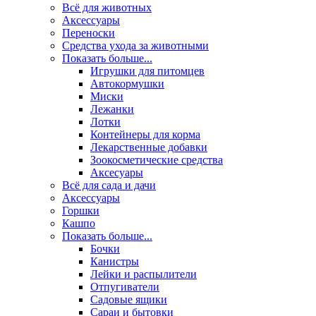
Всё для животных
Аксесcуары
Переноски
Средства ухода за животными
Показать больше...
Игрушки для питомцев
Автокормушки
Миски
Лежанки
Лотки
Контейнеры для корма
Лекарственные добавки
Зоокосметические средства
Аксесуары
Всё для сада и дачи
Аксессуары
Горшки
Кашпо
Показать больше...
Бочки
Канистры
Лейки и распылители
Отпугиватели
Садовые ящики
Сараи и бытовки