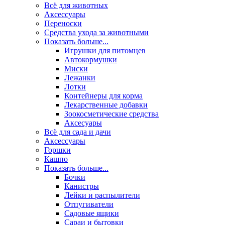
Всё для животных
Аксесcуары
Переноски
Средства ухода за животными
Показать больше...
Игрушки для питомцев
Автокормушки
Миски
Лежанки
Лотки
Контейнеры для корма
Лекарственные добавки
Зоокосметические средства
Аксесуары
Всё для сада и дачи
Аксессуары
Горшки
Кашпо
Показать больше...
Бочки
Канистры
Лейки и распылители
Отпугиватели
Садовые ящики
Сараи и бытовки