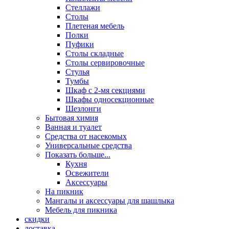
Стеллажи
Столы
Плетеная мебель
Полки
Пуфики
Столы складные
Столы сервировочные
Стулья
Тумбы
Шкаф с 2-мя секциями
Шкафы односекционные
Шезлонги
Бытовая химия
Ванная и туалет
Средства от насекомых
Универсальные средства
Показать больше...
Кухня
Освежители
Аксессуары
На пикник
Мангалы и аксессуары для шашлыка
Мебель для пикника
скидки
доставка