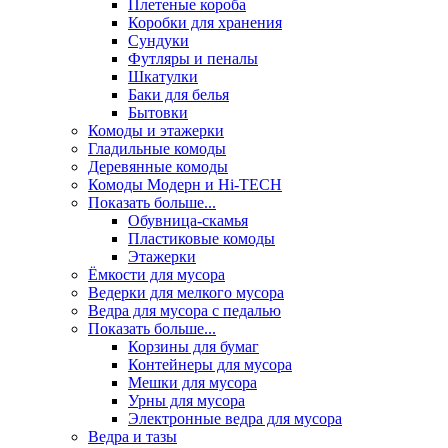
Плетеные короба
Коробки для хранения
Сундуки
Футляры и пеналы
Шкатулки
Баки для белья
Бытовки
Комоды и этажерки
Гладильные комоды
Деревянные комоды
Комоды Модерн и Hi-TECH
Показать больше...
Обувница-скамья
Пластиковые комоды
Этажерки
Ёмкости для мусора
Ведерки для мелкого мусора
Ведра для мусора с педалью
Показать больше...
Корзины для бумаг
Контейнеры для мусора
Мешки для мусора
Урны для мусора
Электронные ведра для мусора
Ведра и тазы