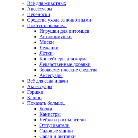
Всё для животных
Аксесcуары
Переноски
Средства ухода за животными
Показать больше...
Игрушки для питомцев
Автокормушки
Миски
Лежанки
Лотки
Контейнеры для корма
Лекарственные добавки
Зоокосметические средства
Аксесуары
Всё для сада и дачи
Аксессуары
Горшки
Кашпо
Показать больше...
Бочки
Канистры
Лейки и распылители
Отпугиватели
Садовые ящики
Сараи и бытовки