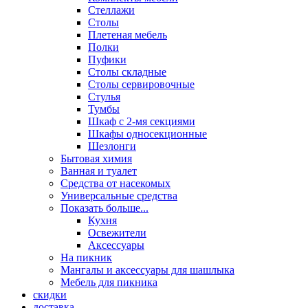
Стеллажи
Столы
Плетеная мебель
Полки
Пуфики
Столы складные
Столы сервировочные
Стулья
Тумбы
Шкаф с 2-мя секциями
Шкафы односекционные
Шезлонги
Бытовая химия
Ванная и туалет
Средства от насекомых
Универсальные средства
Показать больше...
Кухня
Освежители
Аксессуары
На пикник
Мангалы и аксессуары для шашлыка
Мебель для пикника
скидки
доставка