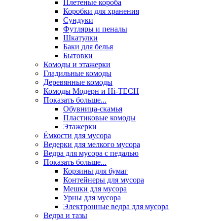
Плетеные короба
Коробки для хранения
Сундуки
Футляры и пеналы
Шкатулки
Баки для белья
Бытовки
Комоды и этажерки
Гладильные комоды
Деревянные комоды
Комоды Модерн и Hi-TECH
Показать больше...
Обувница-скамья
Пластиковые комоды
Этажерки
Ёмкости для мусора
Ведерки для мелкого мусора
Ведра для мусора с педалью
Показать больше...
Корзины для бумаг
Контейнеры для мусора
Мешки для мусора
Урны для мусора
Электронные ведра для мусора
Ведра и тазы