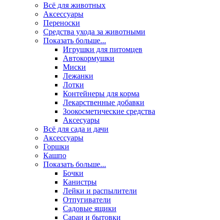
Всё для животных
Аксесcуары
Переноски
Средства ухода за животными
Показать больше...
Игрушки для питомцев
Автокормушки
Миски
Лежанки
Лотки
Контейнеры для корма
Лекарственные добавки
Зоокосметические средства
Аксесуары
Всё для сада и дачи
Аксессуары
Горшки
Кашпо
Показать больше...
Бочки
Канистры
Лейки и распылители
Отпугиватели
Садовые ящики
Сараи и бытовки