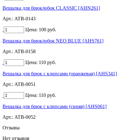
Вешалка для брюк/юбок CLASSIC [AHN261]
Арт.:
ATB-0143
Цена:
100
руб.
Вешалка для брюк/юбок NEO BLUE [AHS761]
Арт.:
ATB-0158
Цена:
110
руб.
Вешалка для брюк с клипсами (оранжевая) [AHS341]
Арт.:
ATB-0051
Цена:
110
руб.
Вешалка для брюк с клипсами (синяя) [AHS061]
Арт.:
ATB-0052
Отзывы
Нет отзывов