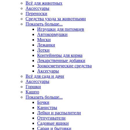
Всё для животных
Аксесcуары
Переноски
Средства ухода за животными
Показать больше...
Игрушки для питомцев
Автокормушки
Миски
Лежанки
Лотки
Контейнеры для корма
Лекарственные добавки
Зоокосметические средства
Аксесуары
Всё для сада и дачи
Аксессуары
Горшки
Кашпо
Показать больше...
Бочки
Канистры
Лейки и распылители
Отпугиватели
Садовые ящики
Сараи и бытовки