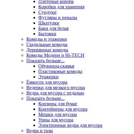
Плетеные короба
Коробки для хранения
Сундуки
Футляры и пеналы
Шкатулки
Баки для белья
Бытовки
Комоды и этажерки
Гладильные комоды
Деревянные комоды
Комоды Модерн и Hi-TECH
Показать больше...
Обувница-скамья
Пластиковые комоды
Этажерки
Ёмкости для мусора
Ведерки для мелкого мусора
Ведра для мусора с педалью
Показать больше...
Корзины для бумаг
Контейнеры для мусора
Мешки для мусора
Урны для мусора
Электронные ведра для мусора
Ведра и тазы