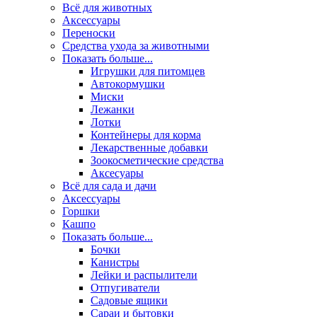
Всё для животных
Аксесcуары
Переноски
Средства ухода за животными
Показать больше...
Игрушки для питомцев
Автокормушки
Миски
Лежанки
Лотки
Контейнеры для корма
Лекарственные добавки
Зоокосметические средства
Аксесуары
Всё для сада и дачи
Аксессуары
Горшки
Кашпо
Показать больше...
Бочки
Канистры
Лейки и распылители
Отпугиватели
Садовые ящики
Сараи и бытовки