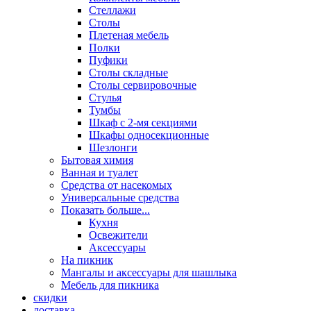
Стеллажи
Столы
Плетеная мебель
Полки
Пуфики
Столы складные
Столы сервировочные
Стулья
Тумбы
Шкаф с 2-мя секциями
Шкафы односекционные
Шезлонги
Бытовая химия
Ванная и туалет
Средства от насекомых
Универсальные средства
Показать больше...
Кухня
Освежители
Аксессуары
На пикник
Мангалы и аксессуары для шашлыка
Мебель для пикника
скидки
доставка