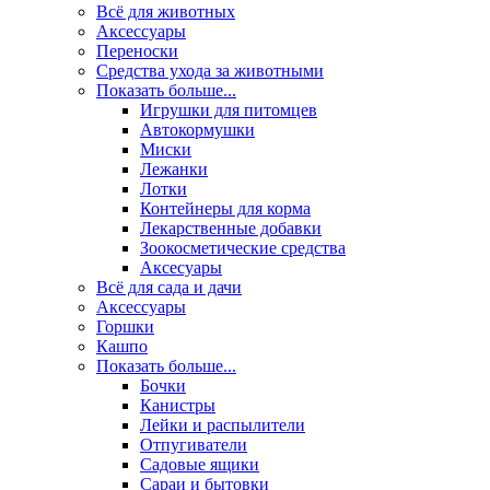
Всё для животных
Аксесcуары
Переноски
Средства ухода за животными
Показать больше...
Игрушки для питомцев
Автокормушки
Миски
Лежанки
Лотки
Контейнеры для корма
Лекарственные добавки
Зоокосметические средства
Аксесуары
Всё для сада и дачи
Аксессуары
Горшки
Кашпо
Показать больше...
Бочки
Канистры
Лейки и распылители
Отпугиватели
Садовые ящики
Сараи и бытовки