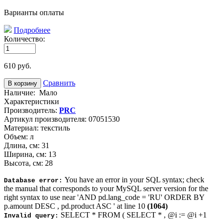
Варианты оплаты
Подробнее
Количество:
610
руб.
Сравнить
Наличие:
Мало
Характеристики
Производитель:
PRC
Артикул производителя:
07051530
Материал:
текстиль
Объем:
л
Длина, см:
31
Ширина, см:
13
Высота, см:
28
You have an error in your SQL syntax; check
Database error:
the manual that corresponds to your MySQL server version for the
right syntax to use near 'AND pd.lang_code = 'RU' ORDER BY
p.amount DESC , pd.product ASC ' at line 10
(1064)
SELECT * FROM ( SELECT * , @i := @i +1
Invalid query: