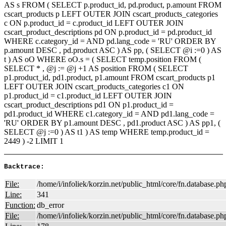
AS s FROM ( SELECT p.product_id, pd.product, p.amount FROM
cscart_products p LEFT OUTER JOIN cscart_products_categories
c ON p.product_id = c.product_id LEFT OUTER JOIN
cscart_product_descriptions pd ON p.product_id = pd.product_id
WHERE c.category_id = AND pd.lang_code = 'RU' ORDER BY
p.amount DESC , pd.product ASC ) AS pp, ( SELECT @i :=0 ) AS
t ) AS oO WHERE oO.s = ( SELECT temp.position FROM (
SELECT * , @j := @j +1 AS position FROM ( SELECT
p1.product_id, pd1.product, p1.amount FROM cscart_products p1
LEFT OUTER JOIN cscart_products_categories c1 ON
p1.product_id = c1.product_id LEFT OUTER JOIN
cscart_product_descriptions pd1 ON p1.product_id =
pd1.product_id WHERE c1.category_id = AND pd1.lang_code =
'RU' ORDER BY p1.amount DESC , pd1.product ASC ) AS pp1, (
SELECT @j :=0 ) AS t1 ) AS temp WHERE temp.product_id =
2449 ) -2 LIMIT 1
Backtrace:
File:
/home/i/infoliek/korzin.net/public_html/core/fn.database.ph
Line:
341
Function:
db_error
File:
/home/i/infoliek/korzin.net/public_html/core/fn.database.ph