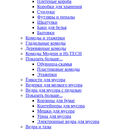
Плетеные короба
Коробки для хранения
Сундуки
Футляры и пеналы
Шкатулки
Баки для белья
Бытовки
Комоды и этажерки
Гладильные комоды
Деревянные комоды
Комоды Модерн и Hi-TECH
Показать больше...
Обувница-скамья
Пластиковые комоды
Этажерки
Ёмкости для мусора
Ведерки для мелкого мусора
Ведра для мусора с педалью
Показать больше...
Корзины для бумаг
Контейнеры для мусора
Мешки для мусора
Урны для мусора
Электронные ведра для мусора
Ведра и тазы