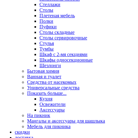
Стеллажи
Столы
Плетеная мебель
Полки
Пуфики
Столы складные
Столы сервировочные
Стулья
Тумбы
Шкаф с 2-мя секциями
Шкафы односекционные
Шезлонги
Бытовая химия
Ванная и туалет
Средства от насекомых
Универсальные средства
Показать больше...
Кухня
Освежители
Аксессуары
На пикник
Мангалы и аксессуары для шашлыка
Мебель для пикника
скидки
доставка