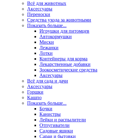
Всё для животных
Аксесcуары
Переноски
Средства ухода за животными
Показать больше...
Игрушки для питомцев
Автокормушки
Миски
Лежанки
Лотки
Контейнеры для корма
Лекарственные добавки
Зоокосметические средства
Аксесуары
Всё для сада и дачи
Аксессуары
Горшки
Кашпо
Показать больше...
Бочки
Канистры
Лейки и распылители
Отпугиватели
Садовые ящики
Сараи и бытовки