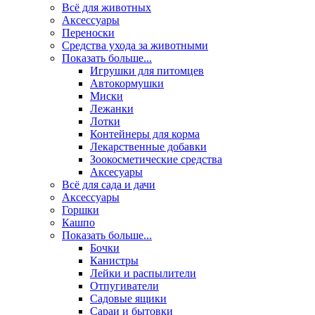
Всё для животных
Аксесcуары
Переноски
Средства ухода за животными
Показать больше...
Игрушки для питомцев
Автокормушки
Миски
Лежанки
Лотки
Контейнеры для корма
Лекарственные добавки
Зоокосметические средства
Аксесуары
Всё для сада и дачи
Аксессуары
Горшки
Кашпо
Показать больше...
Бочки
Канистры
Лейки и распылители
Отпугиватели
Садовые ящики
Сараи и бытовки