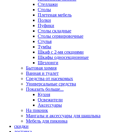
Стеллажи
Столы
Плетеная мебель
Полки
Пуфики
Столы складные
Столы сервировочные
Стулья
Тумбы
Шкаф с 2-мя секциями
Шкафы односекционные
Шезлонги
Бытовая химия
Ванная и туалет
Средства от насекомых
Универсальные средства
Показать больше...
Кухня
Освежители
Аксессуары
На пикник
Мангалы и аксессуары для шашлыка
Мебель для пикника
скидки
доставка