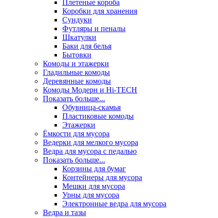
Плетеные короба
Коробки для хранения
Сундуки
Футляры и пеналы
Шкатулки
Баки для белья
Бытовки
Комоды и этажерки
Гладильные комоды
Деревянные комоды
Комоды Модерн и Hi-TECH
Показать больше...
Обувница-скамья
Пластиковые комоды
Этажерки
Ёмкости для мусора
Ведерки для мелкого мусора
Ведра для мусора с педалью
Показать больше...
Корзины для бумаг
Контейнеры для мусора
Мешки для мусора
Урны для мусора
Электронные ведра для мусора
Ведра и тазы