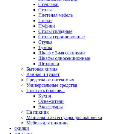
Стеллажи
Столы
Плетеная мебель
Полки
Пуфики
Столы складные
Столы сервировочные
Стулья
Тумбы
Шкаф с 2-мя секциями
Шкафы односекционные
Шезлонги
Бытовая химия
Ванная и туалет
Средства от насекомых
Универсальные средства
Показать больше...
Кухня
Освежители
Аксессуары
На пикник
Мангалы и аксессуары для шашлыка
Мебель для пикника
скидки
доставка