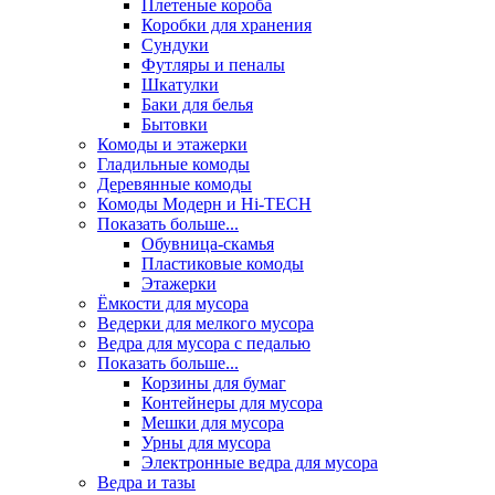
Плетеные короба
Коробки для хранения
Сундуки
Футляры и пеналы
Шкатулки
Баки для белья
Бытовки
Комоды и этажерки
Гладильные комоды
Деревянные комоды
Комоды Модерн и Hi-TECH
Показать больше...
Обувница-скамья
Пластиковые комоды
Этажерки
Ёмкости для мусора
Ведерки для мелкого мусора
Ведра для мусора с педалью
Показать больше...
Корзины для бумаг
Контейнеры для мусора
Мешки для мусора
Урны для мусора
Электронные ведра для мусора
Ведра и тазы