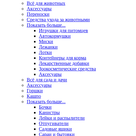
Всё для животных
Аксесcуары
Переноски
Средства ухода за животными
Показать больше...
Игрушки для питомцев
Автокормушки
Миски
Лежанки
Лотки
Контейнеры для корма
Лекарственные добавки
Зоокосметические средства
Аксесуары
Всё для сада и дачи
Аксессуары
Горшки
Кашпо
Показать больше...
Бочки
Канистры
Лейки и распылители
Отпугиватели
Садовые ящики
Сараи и бытовки