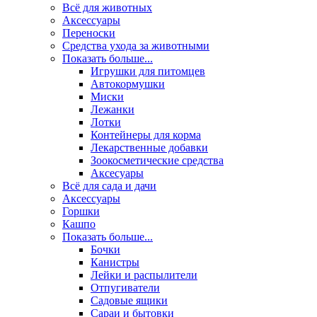
Всё для животных
Аксесcуары
Переноски
Средства ухода за животными
Показать больше...
Игрушки для питомцев
Автокормушки
Миски
Лежанки
Лотки
Контейнеры для корма
Лекарственные добавки
Зоокосметические средства
Аксесуары
Всё для сада и дачи
Аксессуары
Горшки
Кашпо
Показать больше...
Бочки
Канистры
Лейки и распылители
Отпугиватели
Садовые ящики
Сараи и бытовки