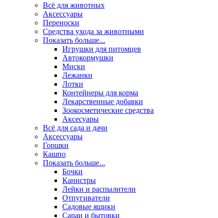
Всё для животных
Аксесcуары
Переноски
Средства ухода за животными
Показать больше...
Игрушки для питомцев
Автокормушки
Миски
Лежанки
Лотки
Контейнеры для корма
Лекарственные добавки
Зоокосметические средства
Аксесуары
Всё для сада и дачи
Аксессуары
Горшки
Кашпо
Показать больше...
Бочки
Канистры
Лейки и распылители
Отпугиватели
Садовые ящики
Сараи и бытовки