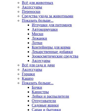
Всё для животных
Аксесcуары
Переноски
Средства ухода за животными
Показать больше...
Игрушки для питомцев
Автокормушки
Миски
Лежанки
Лотки
Контейнеры для корма
Лекарственные добавки
Зоокосметические средства
Аксесуары
Всё для сада и дачи
Аксессуары
Горшки
Кашпо
Показать больше...
Бочки
Канистры
Лейки и распылители
Отпугиватели
Садовые ящики
Сараи и бытовки