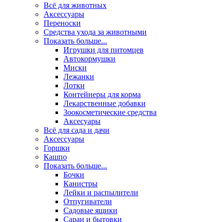
Всё для животных
Аксесcуары
Переноски
Средства ухода за животными
Показать больше...
Игрушки для питомцев
Автокормушки
Миски
Лежанки
Лотки
Контейнеры для корма
Лекарственные добавки
Зоокосметические средства
Аксесуары
Всё для сада и дачи
Аксессуары
Горшки
Кашпо
Показать больше...
Бочки
Канистры
Лейки и распылители
Отпугиватели
Садовые ящики
Сараи и бытовки