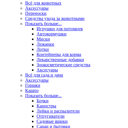
Всё для животных
Аксесcуары
Переноски
Средства ухода за животными
Показать больше...
Игрушки для питомцев
Автокормушки
Миски
Лежанки
Лотки
Контейнеры для корма
Лекарственные добавки
Зоокосметические средства
Аксесуары
Всё для сада и дачи
Аксессуары
Горшки
Кашпо
Показать больше...
Бочки
Канистры
Лейки и распылители
Отпугиватели
Садовые ящики
Сараи и бытовки