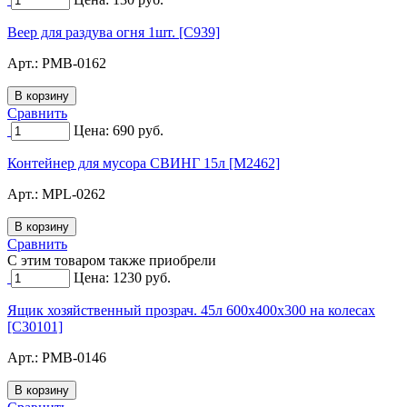
Веер для раздува огня 1шт. [C939]
Арт.:
PMB-0162
Сравнить
Цена:
690
руб.
Контейнер для мусора СВИНГ 15л [M2462]
Арт.:
MPL-0262
Сравнить
C этим товаром также приобрели
Цена:
1230
руб.
Ящик хозяйственный прозрач. 45л 600x400x300 на колесах
[C30101]
Арт.:
PMB-0146