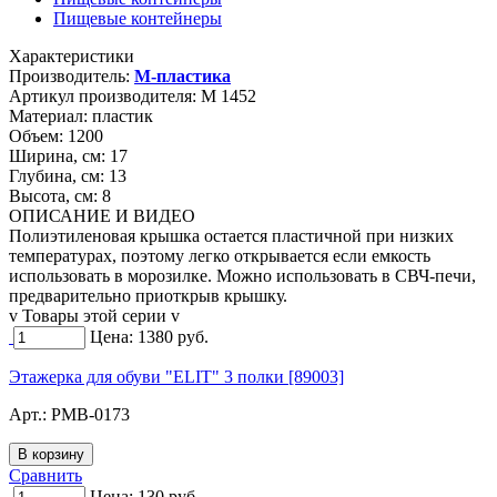
Пищевые контейнеры
Характеристики
Производитель:
М-пластика
Артикул производителя:
М 1452
Материал:
пластик
Объем:
1200
Ширина, см:
17
Глубина, см:
13
Высота, см:
8
ОПИСАНИЕ И ВИДЕО
Полиэтиленовая крышка остается пластичной при низких
температурах, поэтому легко открывается если емкость
использовать в морозилке. Можно использовать в СВЧ-печи,
предварительно приоткрыв крышку.
v Товары этой серии v
Цена:
1380
руб.
Этажерка для обуви "ELIT" 3 полки [89003]
Арт.:
PMB-0173
Сравнить
Цена:
130
руб.