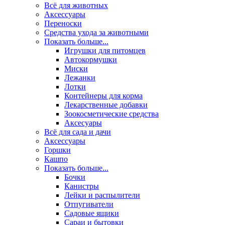
Всё для животных
Аксесcуары
Переноски
Средства ухода за животными
Показать больше...
Игрушки для питомцев
Автокормушки
Миски
Лежанки
Лотки
Контейнеры для корма
Лекарственные добавки
Зоокосметические средства
Аксесуары
Всё для сада и дачи
Аксессуары
Горшки
Кашпо
Показать больше...
Бочки
Канистры
Лейки и распылители
Отпугиватели
Садовые ящики
Сараи и бытовки