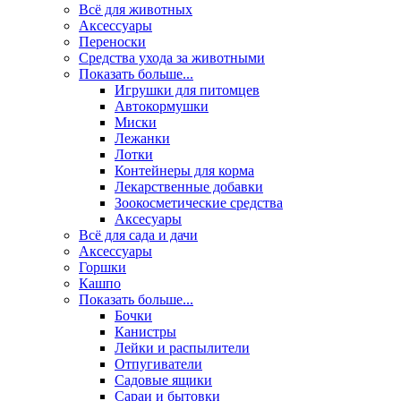
Всё для животных
Аксесcуары
Переноски
Средства ухода за животными
Показать больше...
Игрушки для питомцев
Автокормушки
Миски
Лежанки
Лотки
Контейнеры для корма
Лекарственные добавки
Зоокосметические средства
Аксесуары
Всё для сада и дачи
Аксессуары
Горшки
Кашпо
Показать больше...
Бочки
Канистры
Лейки и распылители
Отпугиватели
Садовые ящики
Сараи и бытовки