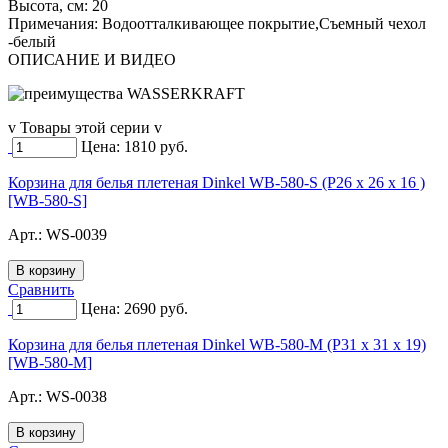
Высота, см:
20
Примечания:
Водоотталкивающее покрытие,Съемный чехол
-белый
ОПИСАНИЕ И ВИДЕО
v Товары этой серии v
Цена:
1810
руб.
Корзина для белья плетеная Dinkel WB-580-S (Р26 х 26 х 16 )
[WB-580-S]
Арт.:
WS-0039
Сравнить
Цена:
2690
руб.
Корзина для белья плетеная Dinkel WB-580-M (Р31 х 31 х 19)
[WB-580-M]
Арт.:
WS-0038