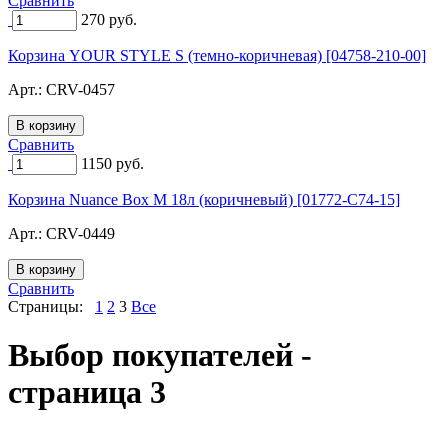
Сравнить
270
руб.
Корзина YOUR STYLE S (темно-коричневая) [04758-210-00]
Арт.:
CRV-0457
Сравнить
1150
руб.
Корзина Nuance Box M 18л (коричневый) [01772-C74-15]
Арт.:
CRV-0449
Сравнить
Страницы:
1
2
3
Все
Выбор покупателей -
страница 3