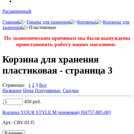
Расширенный
Главная
Товары для хранения
Корзины
Корзины для
хранения
Пластиковые
По экономическим причинам мы были вынуждены
приостановить работу наших магазинов.
Корзина для хранения
пластиковая - страница 3
Страницы:
1
2
3
Все
Название
Цена
Популярные
Скидки
450
руб.
Корзина YOUR STYLE M (кремовая) [04757-885-00]
Арт.:
CRV-0135