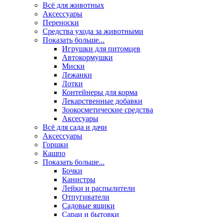
Всё для животных
Аксесcуары
Переноски
Средства ухода за животными
Показать больше...
Игрушки для питомцев
Автокормушки
Миски
Лежанки
Лотки
Контейнеры для корма
Лекарственные добавки
Зоокосметические средства
Аксесуары
Всё для сада и дачи
Аксессуары
Горшки
Кашпо
Показать больше...
Бочки
Канистры
Лейки и распылители
Отпугиватели
Садовые ящики
Сараи и бытовки