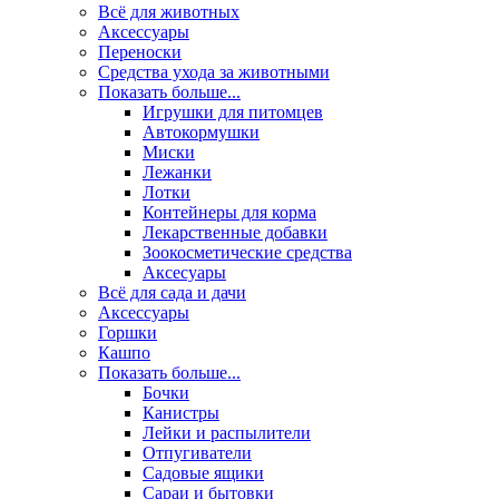
Всё для животных
Аксесcуары
Переноски
Средства ухода за животными
Показать больше...
Игрушки для питомцев
Автокормушки
Миски
Лежанки
Лотки
Контейнеры для корма
Лекарственные добавки
Зоокосметические средства
Аксесуары
Всё для сада и дачи
Аксессуары
Горшки
Кашпо
Показать больше...
Бочки
Канистры
Лейки и распылители
Отпугиватели
Садовые ящики
Сараи и бытовки