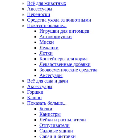
Всё для животных
Аксесcуары
Переноски
Средства ухода за животными
Показать больше...
Игрушки для питомцев
Автокормушки
Миски
Лежанки
Лотки
Контейнеры для корма
Лекарственные добавки
Зоокосметические средства
Аксесуары
Всё для сада и дачи
Аксессуары
Горшки
Кашпо
Показать больше...
Бочки
Канистры
Лейки и распылители
Отпугиватели
Садовые ящики
Сараи и бытовки