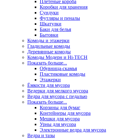
Плетеные короба
Коробки для хранения
Сундуки
Футляры и пеналы
Шкатулки
Баки для белья
Бытовки
Комоды и этажерки
Гладильные комоды
Деревянные комоды
Комоды Модерн и Hi-TECH
Показать больше...
Обувница-скамья
Пластиковые комоды
Этажерки
Ёмкости для мусора
Ведерки для мелкого мусора
Ведра для мусора с педалью
Показать больше...
Корзины для бумаг
Контейнеры для мусора
Мешки для мусора
Урны для мусора
Электронные ведра для мусора
Ведра и тазы