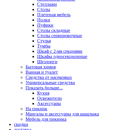
Стеллажи
Столы
Плетеная мебель
Полки
Пуфики
Столы складные
Столы сервировочные
Стулья
Тумбы
Шкаф с 2-мя секциями
Шкафы односекционные
Шезлонги
Бытовая химия
Ванная и туалет
Средства от насекомых
Универсальные средства
Показать больше...
Кухня
Освежители
Аксессуары
На пикник
Мангалы и аксессуары для шашлыка
Мебель для пикника
скидки
доставка