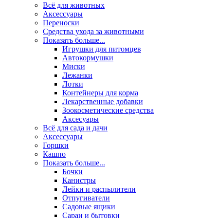
Всё для животных
Аксесcуары
Переноски
Средства ухода за животными
Показать больше...
Игрушки для питомцев
Автокормушки
Миски
Лежанки
Лотки
Контейнеры для корма
Лекарственные добавки
Зоокосметические средства
Аксесуары
Всё для сада и дачи
Аксессуары
Горшки
Кашпо
Показать больше...
Бочки
Канистры
Лейки и распылители
Отпугиватели
Садовые ящики
Сараи и бытовки